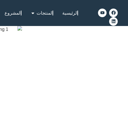
الرئيسية
المنتجات
المشروع
YUENS التركيب الأرضي GP-
2S
تفوق في الظروف
للتركيبات
 الأرض في
المقاومة