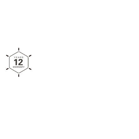
للتآكل المتانة والأداء طويل الأم
قراءة المزيد
البيئات القاسية. يتميز النظ
التركيب مع عملية تجميع مباشرة, 
الإعداد سريعاً وفعالاً. تجمع بين المر
ضد العوامل الجوية والحماية 
خيارًا موثوقًا لتركيب الألواح ا
المناطق المفتوحة 