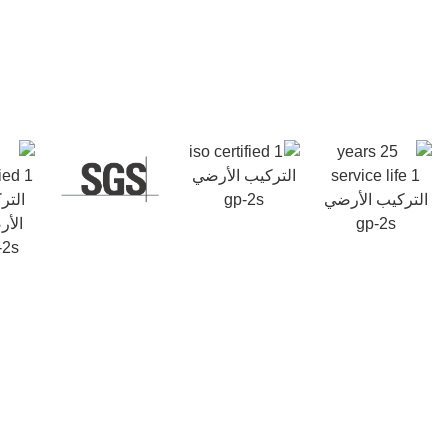
د، حتى في
ام بسهولة
مما يجعل
ونة القوية
من التآكل
والتركيب السهل الاستخدام, يُعد GP-2S
لشمسية في
والواسعة.