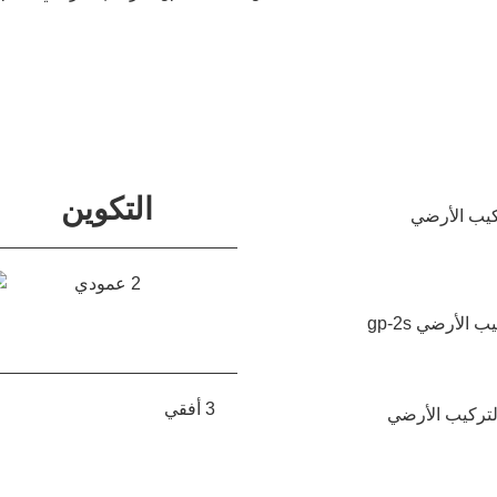
التكوين
2 عمودي
3 أفقي