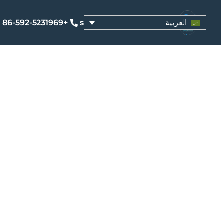
+86-592-5231969
sales@yuen-s.com
العربية
تم تصميم GP-2S لل
الجوية القاسية وهو مثالي 
الأرضيةالتركيبات المثبتة على
الحقول المفتوحة. تضمن مواده 