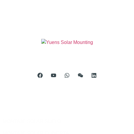
Oficina 904, Torre B20, Xiamen Software Park Fase III,
No.63 Calle Chengyi Norte, distrito de Jimei, Xiamen, China
Teléfono: 0086-592-5231969
Productos
MONTAJE SOLAR SUELO
MONTAJE SOLAR CUBIERTA