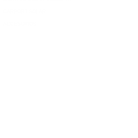
CARPORT SOLAR
ACCESORIOS
Páginas del Sitio
INICIO
PRODUCTO
BLOG
CONTACTO
SOBRE NOSOTROS
Contactos
sales@yuen-s.com
+86-592-5231969
+8615659293791