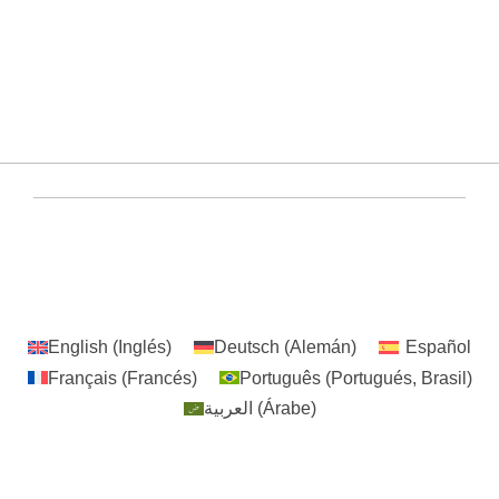
/solarmountingcn
CHINA
YUENS Registrado ©2020-2024 Todos los
Derechos Reservados
English
(
Inglés
)
Deutsch
(
Alemán
)
Español
Français
(
Francés
)
Português
(
Portugués, Brasil
)
العربية
(
Árabe
)